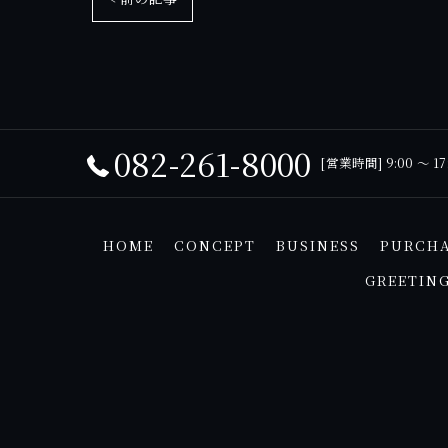
082-261-8000
[営業時間] 9:00 ～ 1
HOME
CONCEPT
BUSINESS
PURCH
GREETIN