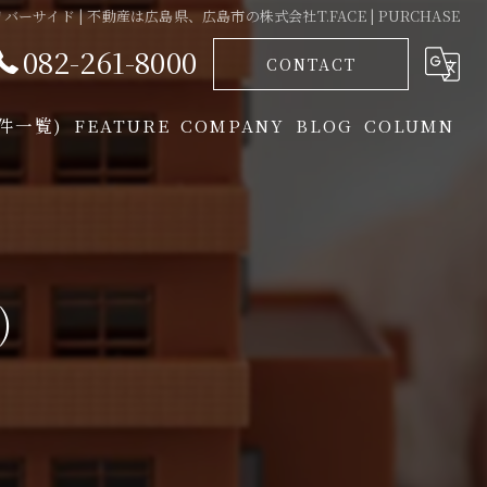
ーサイド | 不動産は広島県、広島市の株式会社T.FACE | PURCHASE
082-261-8000
CONTACT
物件一覧)
FEATURE
COMPANY
BLOG
COLUMN
投資
GREETING
相続
)
資産
収益物件
買取