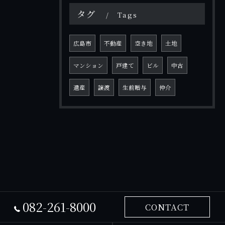
タグ
Tags
広島市
不動産
空き地
土地
マンション
戸建て
ビル
中古
遺産
譲渡
生前贈与
仲介
082-261-8000
CONTACT