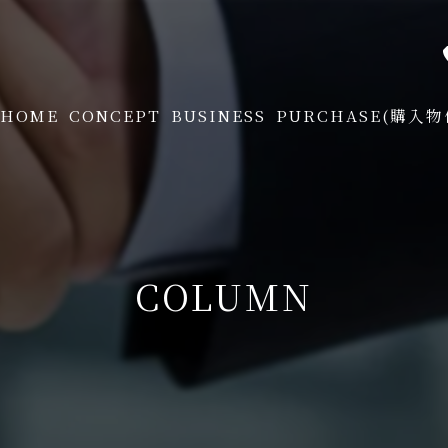
HOME
CONCEPT
BUSINESS
PURCHASE(購入
PURCHASE FLOW
COLUMN